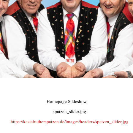
Homepage Slideshow
spatzen_slider.jpg
https://kastelrutherspatzen.de/images/headers/spatzen_slider.jpg