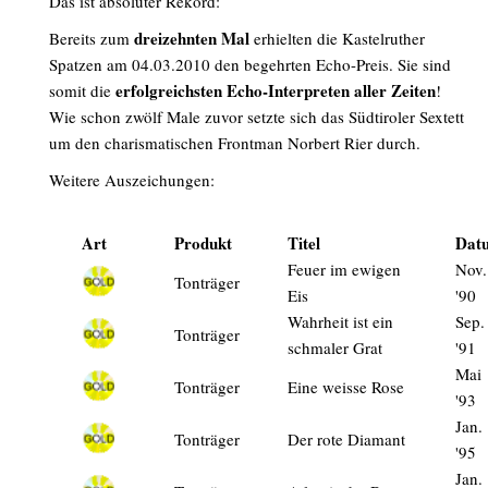
Das ist absoluter Rekord:
dreizehnten
Mal
Bereits zum
erhielten die Kastelruther
Spatzen am 04.03.2010 den begehrten Echo-Preis. Sie sind
erfolgreichsten Echo-Interpreten aller Zeiten
somit die
!
Wie schon zwölf Male zuvor setzte sich das Südtiroler Sextett
um den charismatischen Frontman Norbert Rier durch.
Weitere Auszeichungen:
Art
Produkt
Titel
Dat
Feuer im ewigen
Nov.
Tonträger
Eis
'90
Wahrheit ist ein
Sep.
Tonträger
schmaler Grat
'91
Mai
Tonträger
Eine weisse Rose
'93
Jan.
Tonträger
Der rote Diamant
'95
Jan.