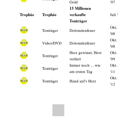
Gold
'07
15 Millionen
Trophäe
Trophäe
verkaufte
Juli 
Tonträger
Okt.
Tonträger
Dolomitenfeuer
'08
Okt.
Video/DVD
Dolomitenfeuer
'08
Herz gewinnt, Herz
Okt.
Tonträger
verliert
'09
Immer noch ... wie
Okt.
Tonträger
am ersten Tag
'11
Okt.
Tonträger
Hand auf's Herz
'12