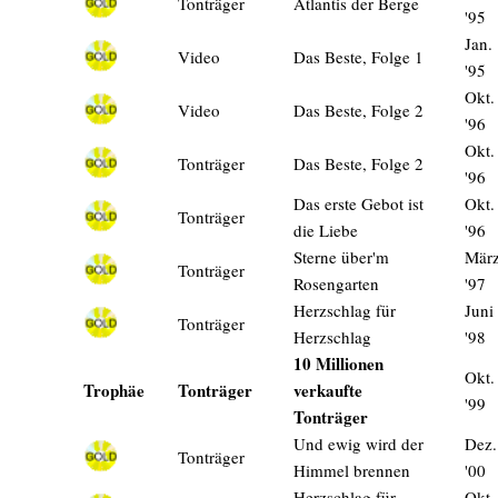
Tonträger
Atlantis der Berge
'95
Jan.
Video
Das Beste, Folge 1
'95
Okt.
Video
Das Beste, Folge 2
'96
Okt.
Tonträger
Das Beste, Folge 2
'96
Das erste Gebot ist
Okt.
Tonträger
die Liebe
'96
Sterne über'm
Mär
Tonträger
Rosengarten
'97
Herzschlag für
Juni
Tonträger
Herzschlag
'98
10 Millionen
Okt.
Trophäe
Tonträger
verkaufte
'99
Tonträger
Und ewig wird der
Dez.
Tonträger
Himmel brennen
'00
Herzschlag für
Okt.