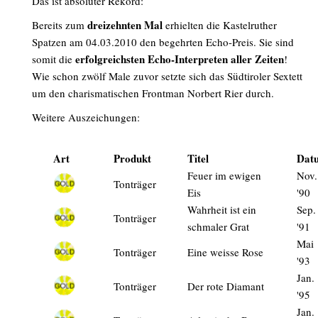
Das ist absoluter Rekord:
dreizehnten
Mal
Bereits zum
erhielten die Kastelruther
Spatzen am 04.03.2010 den begehrten Echo-Preis. Sie sind
erfolgreichsten Echo-Interpreten aller Zeiten
somit die
!
Wie schon zwölf Male zuvor setzte sich das Südtiroler Sextett
um den charismatischen Frontman Norbert Rier durch.
Weitere Auszeichungen:
Art
Produkt
Titel
Dat
Feuer im ewigen
Nov.
Tonträger
Eis
'90
Wahrheit ist ein
Sep.
Tonträger
schmaler Grat
'91
Mai
Tonträger
Eine weisse Rose
'93
Jan.
Tonträger
Der rote Diamant
'95
Jan.