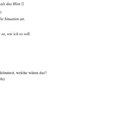
als das Hirn 
?
ie Situation an.
o, wie ich es will.
 könntest, welche wären das?
ht)